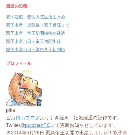
最近の投稿
双子妊娠・管理入院生活まとめ
双子出産・退院後～双子退院まで
双子出産・帝王切開術後の経過
双子出産当日・帝王切開術後
双子出産当日・緊急帝王切開術
プロフィール
pika
ピカ待ちブログ
より引き続き、妊娠経過の記録です。
Twitter
@pucchanPC
にて更新お知らせしています。
※2014年5月26日 緊急帝王切開で出産しました！双子育