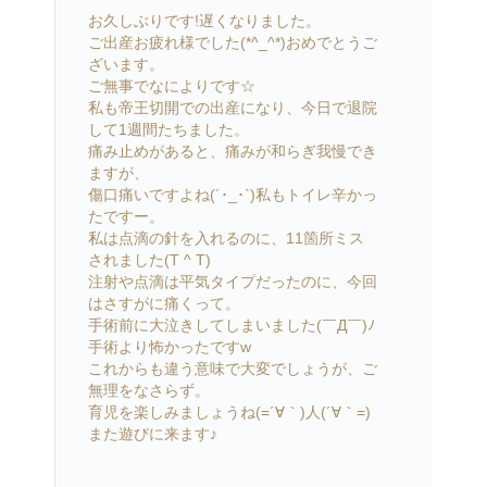
お久しぶりです!遅くなりました。
ご出産お疲れ様でした(*^_^*)おめでとうご
ざいます。
ご無事でなによりです☆
私も帝王切開での出産になり、今日で退院
して1週間たちました。
痛み止めがあると、痛みが和らぎ我慢でき
ますが、
傷口痛いですよね(´･_･`)私もトイレ辛かっ
たですー。
私は点滴の針を入れるのに、11箇所ミス
されました(T ^ T)
注射や点滴は平気タイプだったのに、今回
はさすがに痛くって。
手術前に大泣きしてしまいました(￣Д￣)ﾉ
手術より怖かったですw
これからも違う意味で大変でしょうが、ご
無理をなさらず。
育児を楽しみましょうね(=´∀｀)人(´∀｀=)
また遊びに来ます♪