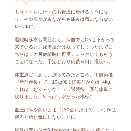
もうトイレに行くのも普通に歩けるようにな
り、やや前かがみながらも痛みは気にならない
レベルに。
退院時診察も問題なく、採血でもCKは下がって
来ていると。尿潜血だけ残ってしまったのでこ
ちらは１カ月健診時に再度チェックしてもらう
ことになった。予定どおり術後６日目退院へ。
体重測定もあり、測ってみたところ、術前術後
（産前産後）で、10kg減！妊娠前からは+4kg。
これは、むくみかな？（→退院後、産前体重に
戻りました。やっぱり水だった模様）
血圧はやや高いまま（130台）だけど、いつかは
戻ると信じ気にしないことに。
搾乳は変わらず0.1ccなのに胸が張って痛くなっ