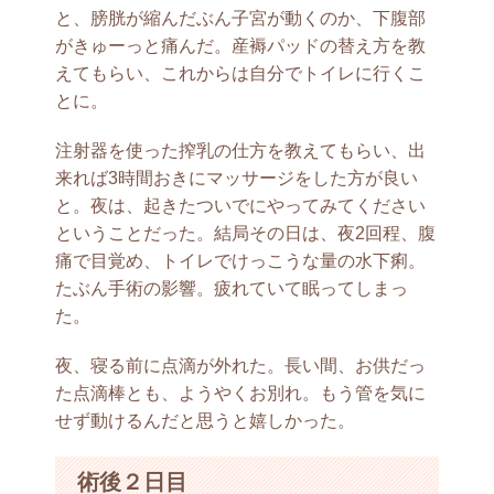
と、膀胱が縮んだぶん子宮が動くのか、下腹部
がきゅーっと痛んだ。産褥パッドの替え方を教
えてもらい、これからは自分でトイレに行くこ
とに。
注射器を使った搾乳の仕方を教えてもらい、出
来れば3時間おきにマッサージをした方が良い
と。夜は、起きたついでにやってみてください
ということだった。結局その日は、夜2回程、腹
痛で目覚め、トイレでけっこうな量の水下痢。
たぶん手術の影響。疲れていて眠ってしまっ
た。
夜、寝る前に点滴が外れた。長い間、お供だっ
た点滴棒とも、ようやくお別れ。もう管を気に
せず動けるんだと思うと嬉しかった。
術後２日目