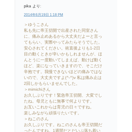
pika
より:
2014年6月19日 1:18 PM
＞ゆうこさん
私も先に帝王切開で出産された同室さん
に、痛み止めあるから大丈夫だよーと言っ
てもらい、実際やってみたらそうでした。
安心されてください。術直後よりも1-2日
目の動くときが辛いかもしれませんが、ほ
んとうに一度動いてしまえば、動けば動く
ほど、楽になっていきますので、そこだけ
辛抱です。我慢できないほどの痛みではな
いので、大丈夫ですよ(^-^)v 私は痛み止は
2回しかもらいませんでした。
＞mimichiさん
お久しぶりです！緊急帝王切開、大変でし
たね。母児ともに無事で何よりです。
お互いこれからは育児の日々ですね。
楽しみながら頑張りたいです。
＞ねこのさん
お久しぶりです。ねこのさんも帝王切開だ
ったんですね。1週間だとだいぶ落ち着い