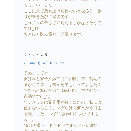
てしまいました。
ここに来て薬も上げられないとなると、張
りが来るたびに緊張です…。
もう張りの苦しさに耐えるしかなさそうで
す(T_T)
あとひと踏ん張り、頑張ります。
ふぅママ
より:
2014年5月14日 10:58 AM
初めまして☆
実は私も双子妊娠中（二卵性）で、初期の
頃からブログは覗かせてもらってました！
ちなみに私は今日で33w6dで、マグセント
点滴です(^_^;)
ウテメリンは副作用が強く出たので私には
使えないらしく、マグだけで何とか今日ま
で来ました！ マグも副作用キツいですよ
ね…。
15日の満月、ドキドキですがお互い波に