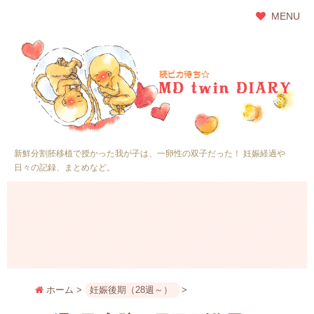
MENU
新鮮分割胚移植で授かった我が子は、一卵性の双子だった！ 妊娠経過や
日々の記録、まとめなど。
ホーム
>
妊娠後期（28週～）
>