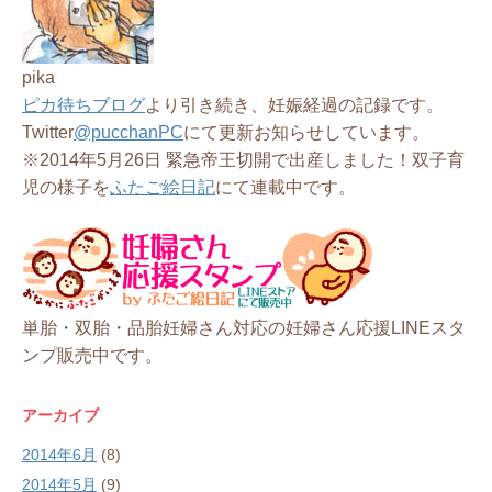
pika
ピカ待ちブログ
より引き続き、妊娠経過の記録です。
Twitter
@pucchanPC
にて更新お知らせしています。
※2014年5月26日 緊急帝王切開で出産しました！双子育
児の様子を
ふたご絵日記
にて連載中です。
単胎・双胎・品胎妊婦さん対応の妊婦さん応援LINEスタ
ンプ販売中です。
アーカイブ
2014年6月
(8)
2014年5月
(9)